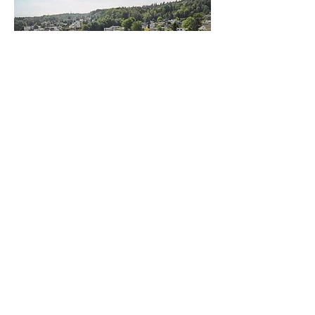
Umbau EG MFH, Gockhausen
Neubau MFH, Winterthur
© BlatterIMMO AG